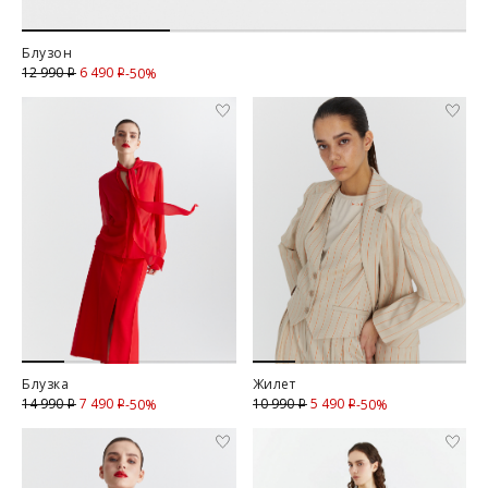
Блузон
6 490
Скидка
12 990
-50%
i
i
Блузка
Жилет
7 490
Скидка
5 490
Скидка
14 990
10 990
-50%
-50%
i
i
i
i