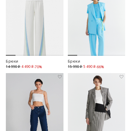
Брюки
Брюки
4 490
Скидка
5 490
Скидка
14 990
15 990
-70%
-66%
i
i
i
i