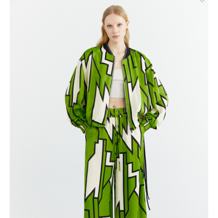
Брянск. Курьерская доставка СДЭК. Осуществляется без
примерки с предоплатой. Действует во всех городах, где
работает СДЭК.
Доставка до пункта выдачи СДЭК. Действует во всех
городах, где работает СДЭК. Осуществляется с примеркой
без предоплаты для Москвы, Санкт-Петербурга, ЛО и МО,
а также дополнительно для городов: Самара, Краснодар,
Нижневартовск, Надым, Рязань, Кострома, Иваново,
Великий Новгород, Уфа, Ростов-на-Дону, Новосибирск и
Брянск.
Отправка EMS почтой России.
Условия доставки:
Максимальный объём заказа ограничен стандартной
коробкой 40x30x20см. Обычно это не более 8 летних вещей,
или пара лёгких курток, или 1 удлинённый пуховик. Если вы
хотите заказать больше — то наши менеджеры всё посчитают
и разделят ваш заказ на несколько, доставка за каждый заказ
будет оплачиваться отдельно, но всё приедет вместе в один
день.
Курьер предварительно созванивается с вами, чтобы
согласовать детали по доставке заказа.
Вы имеете право открыть заказ до оплаты, проверить
соответствие заказа и качество, а также примерить вещи
при выборе доставки с этой опцией. На примерку