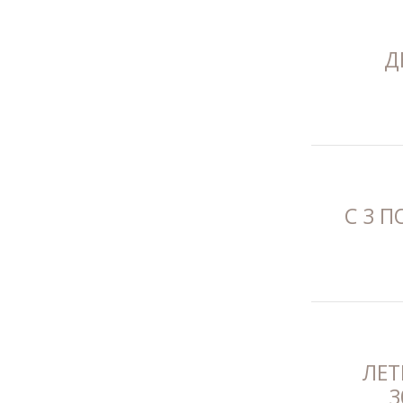
Д
С 3 П
ЛЕТ
3