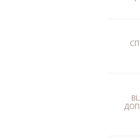
СП
BL
ДОП