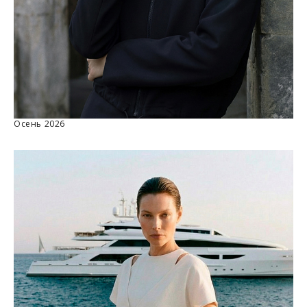
ДОСТАВКА
Вы можете выбрать для себя наиболее удобный вариант
доставки:
Курьерская доставка Dalli. Осуществляется с примеркой
без предоплаты. Действует в Москве, Санкт-Петербурге, ЛО
Осень 2026
и МО (не далее 20 км от МКАД), а также в городах Липецк,
Тамбов, Курск, Белгород, Владимир, Тверь, Калуга,
Орёл, Воронеж, Рязань, Кострома, Иваново, Самара,
Великий Новгород, Ростов-на-Дону, Новосибирск и
Брянск. Курьерская доставка СДЭК. Осуществляется без
примерки с предоплатой. Действует во всех городах, где
работает СДЭК.
Доставка до пункта выдачи СДЭК. Действует во всех
городах, где работает СДЭК. Осуществляется с примеркой
без предоплаты для Москвы, Санкт-Петербурга, ЛО и МО,
а также дополнительно для городов: Самара, Краснодар,
Нижневартовск, Надым, Рязань, Кострома, Иваново,
Великий Новгород, Уфа, Ростов-на-Дону, Новосибирск и
Брянск.
Отправка EMS почтой России.