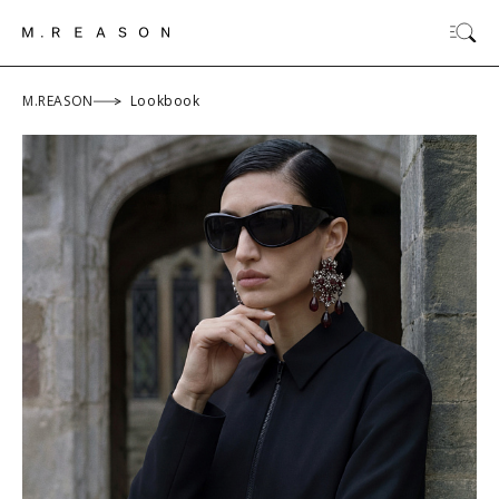
M.REASON
Lookbook
ОК