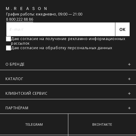
узкое место фигуры.
Регионы России, Московская обл., Ленинградская обл.
Обратная
Обхват бёдер
— измеряют в горизонтальной плоскости по
График работы: ежедневно, 09:00 — 21:00
наиболее выступающим точкам ягодиц.
Предварительно на сайте через платежную систему
связь
8 800 222 88 86
Intellect Money.
OK
Даю согласие на получение рекламно-информационных
рассылок
Даю согласие на обработку персональных данных
О БРЕНДЕ
КАТАЛОГ
КЛИЕНТСКИЙ СЕРВИС
ПАРТНЁРАМ
TELEGRAM
ВКОНТАКТЕ