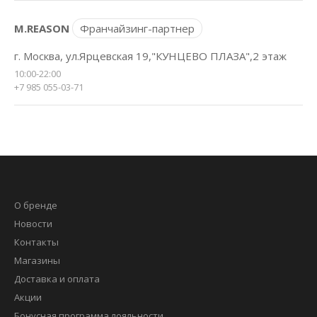
M.REASON
Франчайзинг-партнер
г. Москва, ул.Ярцевская 19,"КУНЦЕВО ПЛАЗА",2 этаж
10:00-22:00
+7 985 055-03-71
О бренде
Новости
Контакты
Магазины
Доставка и оплата
Акции
Бонусная программа лояльности