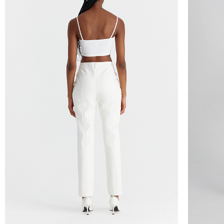
Курьер предварительно созванивается с вам
Вы имеете право открыть заказ до оплаты,
этой опцией. На примерку отводится 15 мин
Доставка не оплачивается, если товар не 
повреждения.
При отказе от заказа не по вине продавца 
Тариф рассчитывается в корзине и в форме 
Чтобы узнать стоимость доставки, введите на
Курьерская доставка Dalli 200 руб.
Самовывоз из пункта выдачи СДЭК 100 руб.
Перемещение товара, участвующего в Sale,
Москву также запрещено).
Для доставки в магазины-партнеры (франча
Часть товаров со скидкой не доступны для 
адресную доставку или в ПВЗ.