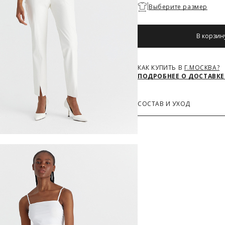
Необходимо
Выберите размер
выбрать
размер
В корзин
КАК КУПИТЬ В
Г.МОСКВА?
ПОДРОБНЕЕ О ДОСТАВКЕ
СОСТАВ И УХОД
Основная ткань
60% Полиуретан, 40% Пол
Дополнительные материа
95% Полиэстер, 5% Спанд
З
РАЗМЕРОВ