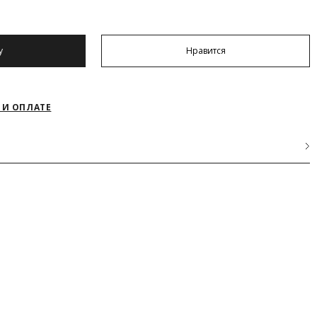
у
Нравится
 И ОПЛАТЕ
иэстер
лы отделки
екс
АКРЫТЬ