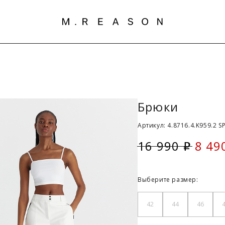
Брюки
Артикул: 4.8716.4.K959.2 S
16 990
8 49
i
Скид
Выберите размер:
42
44
46