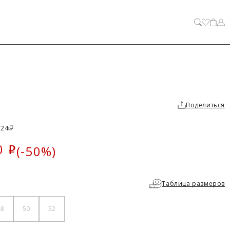
ЗАКРЫТЬ
Поделиться
P24
0
(-50%)
i
ка
Таблица размеров
48
50
52