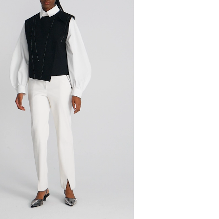
и, чтобы согласовать детали по доставке заказа.
 проверить соответствие заказа и качество, а та
ут.
соответствует данным вашего заказа (размер, цвет
стоимость доставки оплачивается.
на странице - достаточно ввести город.
звание города:
 с магазинов в Москве на фирменные магазины M.R
йзинг) доступно 4 единицы товара.
самовывоза из магазина партнера. Такой товар до