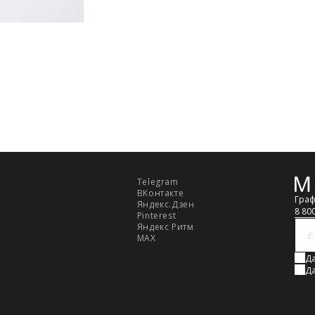
ть увеличен. Компания "М Ризон" не несет ответст
аказа наличными или банковской картой.
стему Intellect Money.
Telegram
Обр
ВКонтакте
связ
дская обл.
Граф
Яндекс.Дзен
8 80
Pinterest
Яндекс Ритм
стему Intellect Money.
MAX
Да
Да