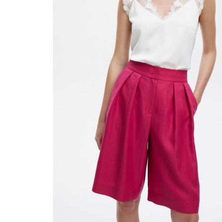
ягодиц.
Курьер предварительно созванивается с вам
Вы имеете право открыть заказ до оплаты,
этой опцией. На примерку отводится 15 мин
Доставка не оплачивается, если товар не 
повреждения.
При отказе от заказа не по вине продавца 
Тариф рассчитывается в корзине и в форме 
Чтобы узнать стоимость доставки, введите на
Курьерская доставка Dalli 200 руб.
Самовывоз из пункта выдачи СДЭК 100 руб.
Перемещение товара, участвующего в Sale,
Москву также запрещено).
Для доставки в магазины-партнеры (франча
Часть товаров со скидкой не доступны для 