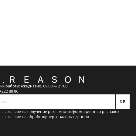
венности за нарушение сроков доставки
атная
ь
ик работы: ежедневно, 09:00 — 21:00
0 222 88 86
OK
ю согласие на получение рекламно-информационных рассылок
ю согласие на обработку персональных данных