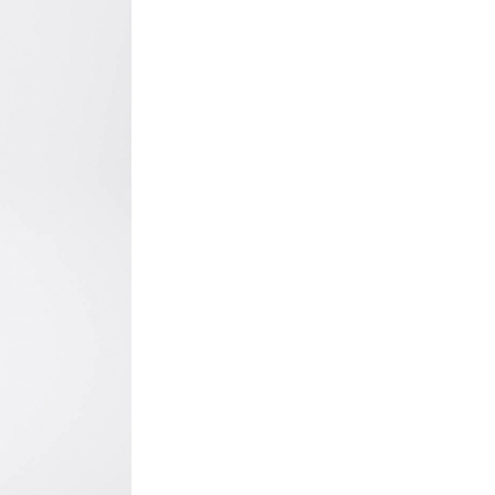
и, чтобы согласовать детали по доставке заказа.
 проверить соответствие заказа и качество, а та
ут.
соответствует данным вашего заказа (размер, цвет
стоимость доставки оплачивается.
на странице - достаточно ввести город.
звание города:
 с магазинов в Москве на фирменные магазины M.R
йзинг) доступно 4 единицы товара.
самовывоза из магазина партнера. Такой товар до