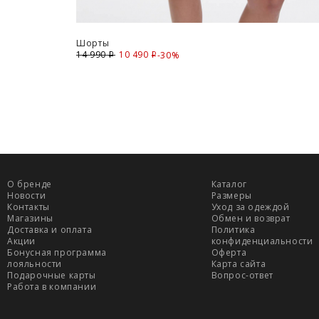
адресную доставку или в ПВЗ.
Срок доставки товаров в регионы может бы
курьерскими службами.
Шорты
14 990
10 490
Скидка
-30%
i
i
ОПЛАТА
Москва
Оплата производится в момент получения з
Предварительно на сайте через платежную си
О бренде
Каталог
Новости
Размеры
Регионы России, Московская обл., Ленингра
Контакты
Уход за одеждой
Магазины
Обмен и возврат
Доставка и оплата
Политика
Предварительно на сайте через платежную си
Акции
конфиденциальности
Бонусная программа
Оферта
лояльности
Карта сайта
Подарочные карты
Вопрос-ответ
Работа в компании