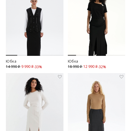
Юбка
Юбка
9 990
Скидка
12 990
Скидка
14 990
18 990
-33%
-32%
i
i
i
i