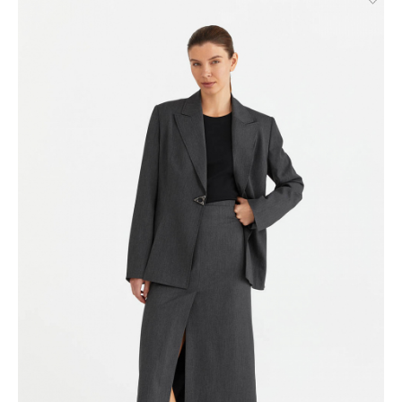
Великий Новгород, Ростов-на-Дону, Новосибирск и
Брянск. Курьерская доставка СДЭК. Осуществляется без
примерки с предоплатой. Действует во всех городах, где
работает СДЭК.
Доставка до пункта выдачи СДЭК. Действует во всех
городах, где работает СДЭК. Осуществляется с примеркой
без предоплаты для Москвы, Санкт-Петербурга, ЛО и МО,
а также дополнительно для городов: Самара, Краснодар,
Нижневартовск, Надым, Рязань, Кострома, Иваново,
Великий Новгород, Уфа, Ростов-на-Дону, Новосибирск и
Брянск.
Отправка EMS почтой России.
Условия доставки:
Максимальный объём заказа ограничен стандартной
коробкой 40x30x20см. Обычно это не более 8 летних вещей,
или пара лёгких курток, или 1 удлинённый пуховик. Если вы
хотите заказать больше — то наши менеджеры всё посчитают
и разделят ваш заказ на несколько, доставка за каждый заказ
будет оплачиваться отдельно, но всё приедет вместе в один
день.
Курьер предварительно созванивается с вами, чтобы
согласовать детали по доставке заказа.
Вы имеете право открыть заказ до оплаты, проверить
соответствие заказа и качество, а также примерить вещи