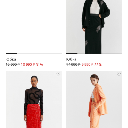
Юбка
Юбка
10 990
Скидка
9 990
Скидка
15 990
14 990
-31%
-33%
i
i
i
i