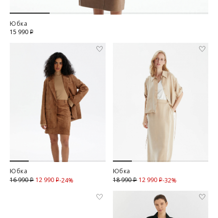
Юбка
15 990
i
Юбка
Юбка
12 990
Скидка
12 990
Скидка
16 990
18 990
-24%
-32%
i
i
i
i