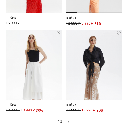
Юбка
Юбка
18 990
8 990
Скидка
12 990
-31%
i
i
i
Юбка
Юбка
13 990
Скидка
13 990
Скидка
19 990
22 990
-30%
-39%
i
i
i
i
1
2