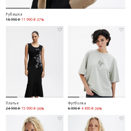
Рубашка
11 990
Скидка
18 990
-37%
i
i
Платье
Футболка
15 990
Скидка
4 490
Скидка
24 990
6 990
-36%
-36%
i
i
i
i