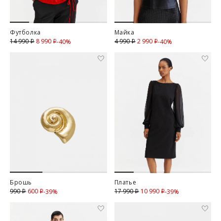
Футболка
Майка
8 990
Скидка
2 990
Скидка
14 990
4 990
-40%
-40%
i
i
i
i
Брошь
Платье
ТАБЛИЦА РАЗМЕРОВ
600
Скидка
10 990
Скидка
990
17 990
-39%
-39%
i
i
i
i