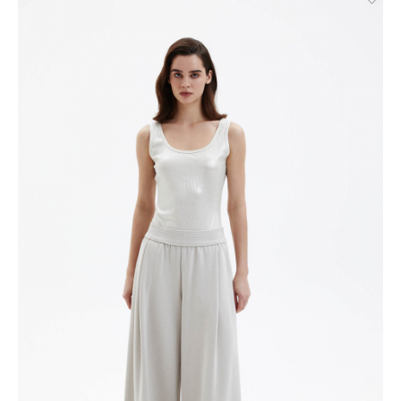
Великий Новгород, Ростов-на-Дону, Новосибирск и
Брянск. Курьерская доставка СДЭК. Осуществляется без
примерки с предоплатой. Действует во всех городах, где
работает СДЭК.
Доставка до пункта выдачи СДЭК. Действует во всех
городах, где работает СДЭК. Осуществляется с примеркой
без предоплаты для Москвы, Санкт-Петербурга, ЛО и МО,
а также дополнительно для городов: Самара, Краснодар,
Нижневартовск, Надым, Рязань, Кострома, Иваново,
Великий Новгород, Уфа, Ростов-на-Дону, Новосибирск и
Брянск.
Отправка EMS почтой России.
Условия доставки:
Максимальный объём заказа ограничен стандартной
коробкой 40x30x20см. Обычно это не более 8 летних вещей,
или пара лёгких курток, или 1 удлинённый пуховик. Если вы
хотите заказать больше — то наши менеджеры всё посчитают
и разделят ваш заказ на несколько, доставка за каждый заказ
будет оплачиваться отдельно, но всё приедет вместе в один
день.
Курьер предварительно созванивается с вами, чтобы
согласовать детали по доставке заказа.
Вы имеете право открыть заказ до оплаты, проверить
соответствие заказа и качество, а также примерить вещи