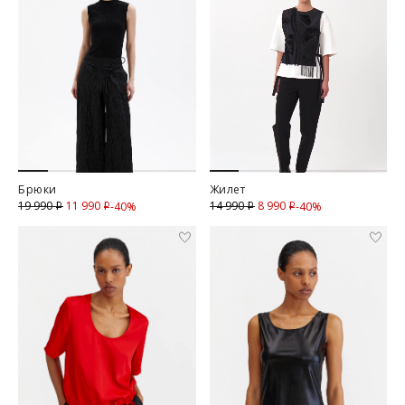
Брюки
Жилет
11 990
Скидка
8 990
Скидка
19 990
14 990
-40%
-40%
i
i
i
i