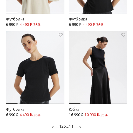
Футболка
Футболка
4 490
Скидка
4 490
Скидка
6 990
6 990
-36%
-36%
i
i
i
i
Футболка
Юбка
4 490
Скидка
10 990
Скидка
6 990
16 990
-36%
-35%
i
i
i
i
1
2
5
...
11