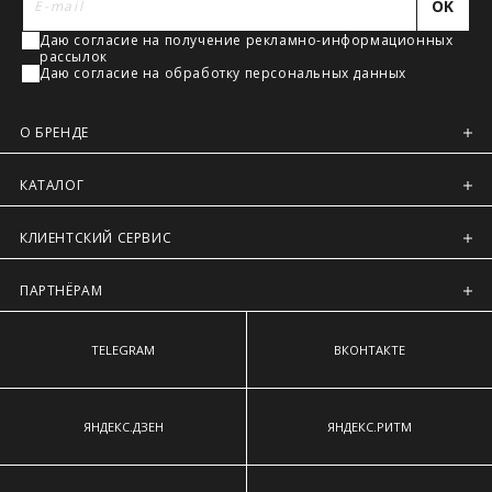
OK
наиболее выступающим точкам ягодиц.
Регионы России, Московская обл., Ленинградская обл.
Даю согласие на получение рекламно-информационных
Предварительно на сайте через платежную систему
рассылок
Intellect Money.
Даю согласие на обработку персональных данных
О БРЕНДЕ
КАТАЛОГ
КЛИЕНТСКИЙ СЕРВИС
ПАРТНЁРАМ
TELEGRAM
ВКОНТАКТЕ
ЯНДЕКС.ДЗЕН
ЯНДЕКС.РИТМ