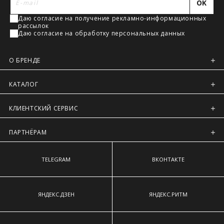
OK
наиболее выступающим точкам ягодиц.
Регионы России, Московская обл., Ленинградская обл.
Даю согласие на получение рекламно-информационных
Предварительно на сайте через платежную систему
рассылок
Intellect Money.
Даю согласие на обработку персональных данных
О БРЕНДЕ
КАТАЛОГ
КЛИЕНТСКИЙ СЕРВИС
ПАРТНЁРАМ
TELEGRAM
ВКОНТАКТЕ
ЯНДЕКС.ДЗЕН
ЯНДЕКС.РИТМ