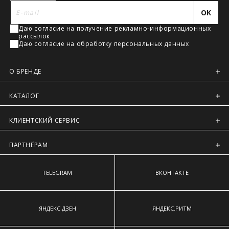
Регионы России, Московская обл., Ленинградская обл.
наиболее выступающим точкам ягодиц.
OK
Предварительно на сайте через платежную систему
Даю согласие на получение рекламно-информационных
Intellect Money.
рассылок
Даю согласие на обработку персональных данных
О БРЕНДЕ
КАТАЛОГ
КЛИЕНТСКИЙ СЕРВИС
ПАРТНЁРАМ
TELEGRAM
ВКОНТАКТЕ
ЯНДЕКС.ДЗЕН
ЯНДЕКС.РИТМ