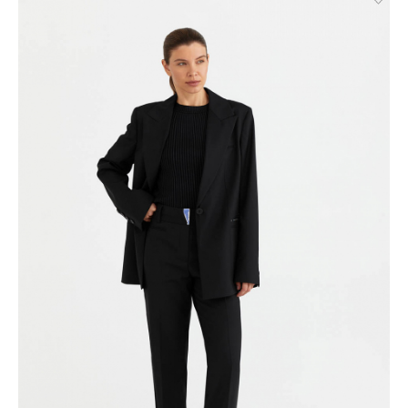
Великий Новгород, Ростов-на-Дону, Новосибирск и
Брянск. Курьерская доставка СДЭК. Осуществляется без
примерки с предоплатой. Действует во всех городах, где
работает СДЭК.
Доставка до пункта выдачи СДЭК. Действует во всех
городах, где работает СДЭК. Осуществляется с примеркой
без предоплаты для Москвы, Санкт-Петербурга, ЛО и МО,
а также дополнительно для городов: Самара, Краснодар,
Нижневартовск, Надым, Рязань, Кострома, Иваново,
Великий Новгород, Уфа, Ростов-на-Дону, Новосибирск и
Брянск.
Отправка EMS почтой России.
Условия доставки:
Максимальный объём заказа ограничен стандартной
коробкой 40x30x20см. Обычно это не более 8 летних вещей,
или пара лёгких курток, или 1 удлинённый пуховик. Если вы
хотите заказать больше — то наши менеджеры всё посчитают
и разделят ваш заказ на несколько, доставка за каждый заказ
будет оплачиваться отдельно, но всё приедет вместе в один
день.
Курьер предварительно созванивается с вами, чтобы
согласовать детали по доставке заказа.
Вы имеете право открыть заказ до оплаты, проверить
соответствие заказа и качество, а также примерить вещи