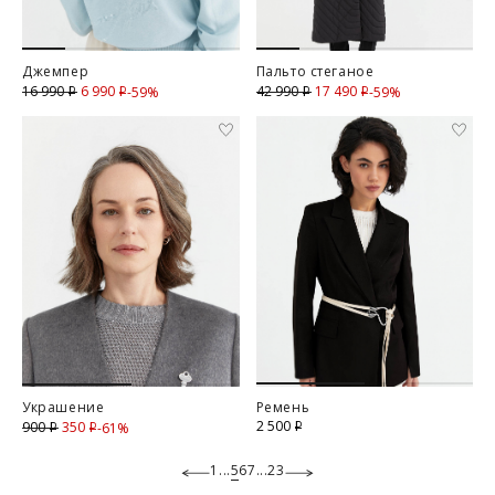
Джемпер
Пальто стеганое
6 990
Скидка
17 490
Скидка
16 990
42 990
-59%
-59%
i
i
i
i
Украшение
Ремень
2 500
350
Скидка
900
-61%
i
i
i
1
...
5
6
7
...
23