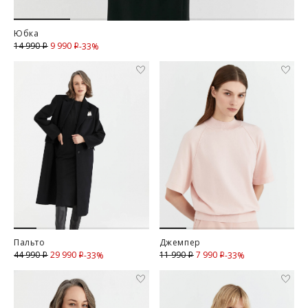
Юбка
9 990
Скидка
14 990
-33%
i
i
Пальто
Джемпер
29 990
Скидка
7 990
Скидка
44 990
11 990
-33%
-33%
i
i
i
i