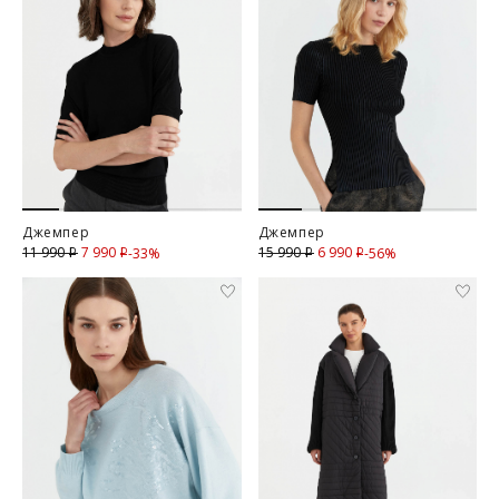
Джемпер
Джемпер
7 990
Скидка
6 990
Скидка
11 990
15 990
-33%
-56%
i
i
i
i