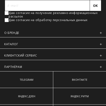
Регионы России, Московская обл., Ленинградская обл.
наиболее выступающим точкам ягодиц.
OK
Предварительно на сайте через платежную систему
Даю согласие на получение рекламно-информационных
Intellect Money.
рассылок
Даю согласие на обработку персональных данных
О БРЕНДЕ
КАТАЛОГ
КЛИЕНТСКИЙ СЕРВИС
ПАРТНЁРАМ
TELEGRAM
ВКОНТАКТЕ
ЯНДЕКС.ДЗЕН
ЯНДЕКС.РИТМ