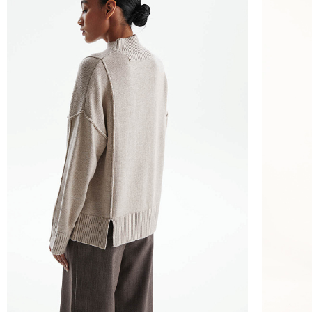
Курьер предварительно созванивается с вам
Вы имеете право открыть заказ до оплаты,
этой опцией. На примерку отводится 15 мин
Доставка не оплачивается, если товар не 
повреждения.
При отказе от заказа не по вине продавца 
Тариф рассчитывается в корзине и в форме 
Чтобы узнать стоимость доставки, введите на
Курьерская доставка Dalli 200 руб.
Самовывоз из пункта выдачи СДЭК 100 руб.
Перемещение товара, участвующего в Sale,
Москву также запрещено).
Для доставки в магазины-партнеры (франча
Часть товаров со скидкой не доступны для 
адресную доставку или в ПВЗ.