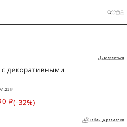
ЗАКРЫТЬ
Поделиться
 с декоративными
 A1.25
90
(-32%)
i
ка
Таблица размеров