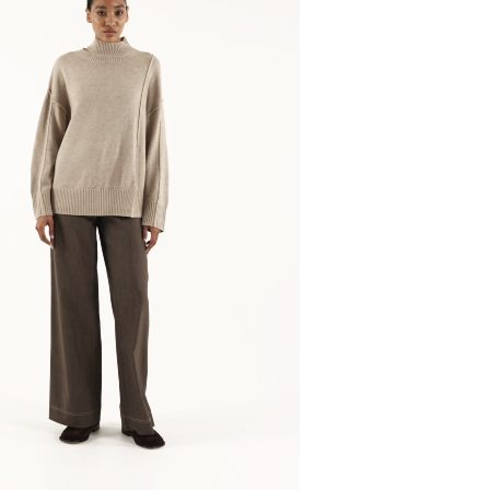
и, чтобы согласовать детали по доставке заказа.
 проверить соответствие заказа и качество, а та
ут.
соответствует данным вашего заказа (размер, цвет
стоимость доставки оплачивается.
на странице - достаточно ввести город.
звание города:
 с магазинов в Москве на фирменные магазины M.R
йзинг) доступно 4 единицы товара.
самовывоза из магазина партнера. Такой товар до