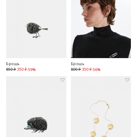
Брошь
Брошь
350
Скидка
350
Скидка
850
800
-59%
-56%
i
i
i
i