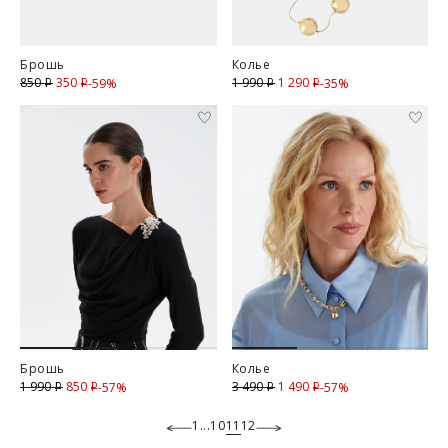
Брошь
Колье
350
Скидка
1 290
Скидка
850
1 990
-59%
-35%
i
i
i
i
Брошь
Колье
850
Скидка
1 490
Скидка
1 990
3 490
-57%
-57%
i
i
i
i
1
...
10
11
12