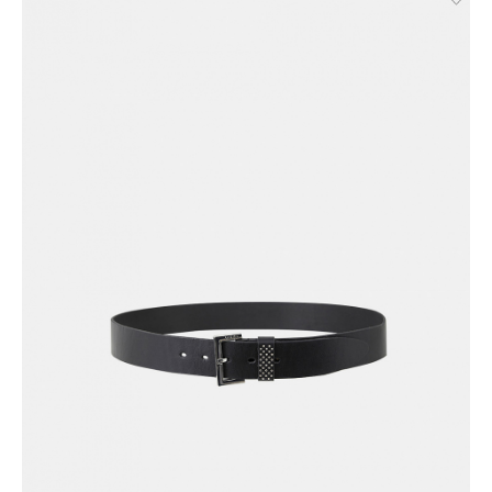
Великий Новгород, Ростов-на-Дону, Новосибирск и
Брянск. Курьерская доставка СДЭК. Осуществляется без
примерки с предоплатой. Действует во всех городах, где
работает СДЭК.
Доставка до пункта выдачи СДЭК. Действует во всех
городах, где работает СДЭК. Осуществляется с примеркой
без предоплаты для Москвы, Санкт-Петербурга, ЛО и МО,
а также дополнительно для городов: Самара, Краснодар,
Нижневартовск, Надым, Рязань, Кострома, Иваново,
Великий Новгород, Уфа, Ростов-на-Дону, Новосибирск и
Брянск.
Отправка EMS почтой России.
Условия доставки:
Максимальный объём заказа ограничен стандартной
коробкой 40x30x20см. Обычно это не более 8 летних вещей,
или пара лёгких курток, или 1 удлинённый пуховик. Если вы
хотите заказать больше — то наши менеджеры всё посчитают
и разделят ваш заказ на несколько, доставка за каждый заказ
будет оплачиваться отдельно, но всё приедет вместе в один
день.
Курьер предварительно созванивается с вами, чтобы
согласовать детали по доставке заказа.
Вы имеете право открыть заказ до оплаты, проверить
соответствие заказа и качество, а также примерить вещи