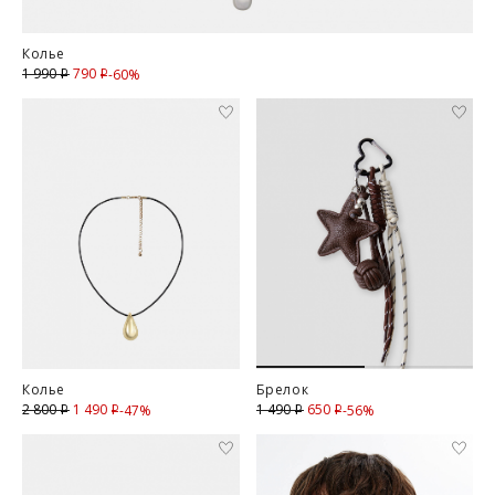
Колье
790
Скидка
1 990
-60%
i
i
Колье
Брелок
1 490
Скидка
650
Скидка
2 800
1 490
-47%
-56%
i
i
i
i