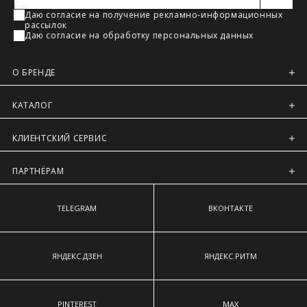
Регионы России, Московская обл., Ленинградская обл.
Даю согласие на получение рекламно-информационных
рассылок
Предварительно на сайте через платежную систему
Даю согласие на обработку персональных данных
Intellect Money.
О БРЕНДЕ
КАТАЛОГ
КЛИЕНТСКИЙ СЕРВИС
ПАРТНЁРАМ
TELEGRAM
ВКОНТАКТЕ
ЯНДЕКС.ДЗЕН
ЯНДЕКС.РИТМ
PINTEREST
MAX