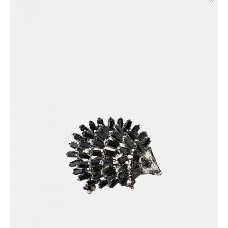
Брянск.
Отправка EMS почтой России.
Условия доставки:
Максимальный объём заказа ограничен стандартной
коробкой 40x30x20см. Обычно это не более 8 летних вещей,
или пара лёгких курток, или 1 удлинённый пуховик. Если вы
хотите заказать больше — то наши менеджеры всё посчитают
и разделят ваш заказ на несколько, доставка за каждый заказ
будет оплачиваться отдельно, но всё приедет вместе в один
день.
Курьер предварительно созванивается с вами, чтобы
согласовать детали по доставке заказа.
Вы имеете право открыть заказ до оплаты, проверить
соответствие заказа и качество, а также примерить вещи
при выборе доставки с этой опцией. На примерку
отводится 15 минут.
Доставка не оплачивается, если товар не соответствует
данным вашего заказа (размер, цвет, комплектация) или
товар имеет внешние повреждения.
При отказе от заказа не по вине продавца стоимость
доставки оплачивается.
Тариф рассчитывается в корзине и в форме на странице -
достаточно ввести город.