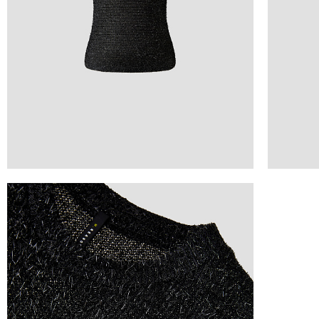
ТАБЛИЦА 
Российск
Междунар
Обхват гру
Обхват тал
Обхват бед
Обхват гру
горизонталь
лента паралл
проходит че