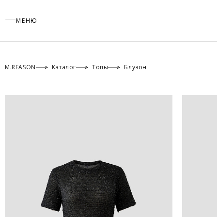
МЕНЮ
M.REASON
Каталог
Топы
Блузон