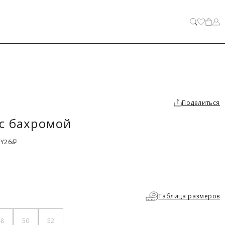
ЗАКРЫТЬ
Поделиться
с бахромой
NY26
Таблица размеров
48
50
52