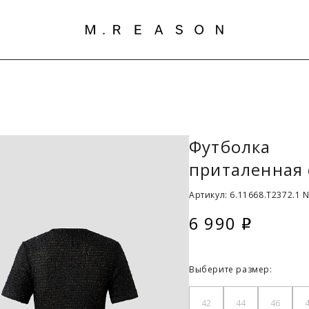
Футболка
приталенная 
Артикул: 6.11668.T2372.1 
6 990
i
Выберите размер:
42
44
46