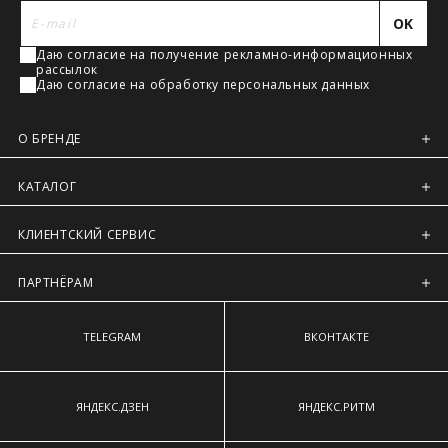
Регионы России, Московская обл., Ленинградская обл.
наиболее выступающим точкам ягодиц.
OK
Предварительно на сайте через платежную систему
Даю согласие на получение рекламно-информационных
Intellect Money.
рассылок
Даю согласие на обработку персональных данных
О БРЕНДЕ
КАТАЛОГ
КЛИЕНТСКИЙ СЕРВИС
ПАРТНЁРАМ
TELEGRAM
ВКОНТАКТЕ
ЯНДЕКС.ДЗЕН
ЯНДЕКС.РИТМ