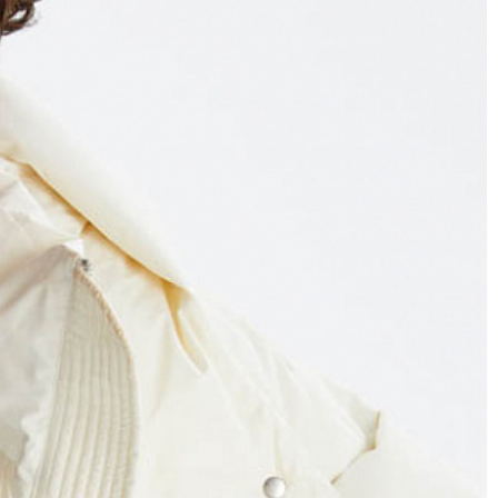
летних вещей, или пара лёгких курток, или 1
делят ваш заказ на несколько, доставка за
кже примерить вещи при выборе доставки с
, комплектация) или товар имеет внешние