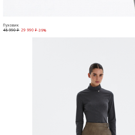
Пуховик
48 990
29 990
Скидка
-39%
i
i