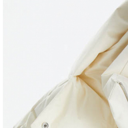
Условия доставки:
Максимальный объём заказа ограничен стандар
удлинённый пуховик. Если вы хотите заказать
каждый заказ будет оплачиваться отдельно, н
Курьер предварительно созванивается с вам
Вы имеете право открыть заказ до оплаты,
этой опцией. На примерку отводится 15 мин
Доставка не оплачивается, если товар не 
повреждения.
При отказе от заказа не по вине продавца 
Тариф рассчитывается в корзине и в форме 
Чтобы узнать стоимость доставки, введите на
Курьерская доставка Dalli 200 руб.