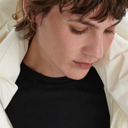
тной коробкой 40x30x20см. Обычно это не более 8 
 больше — то наши менеджеры всё посчитают и раз
о всё приедет вместе в один день.
и, чтобы согласовать детали по доставке заказа.
 проверить соответствие заказа и качество, а та
ут.
соответствует данным вашего заказа (размер, цвет
стоимость доставки оплачивается.
на странице - достаточно ввести город.
звание города: