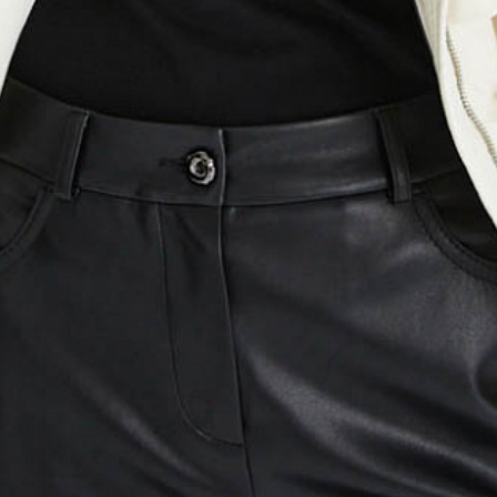
ди
— измеряют строго в
ной плоскости, те сантиметровая
ельно полу, спереди лента
рез выступающие точки грудных
ии
— измеряют в горизонтальной
измерительная лента проходит над
где самое узкое место фигуры.
ер
— измеряют в горизонтальной
о наиболее выступающим точкам