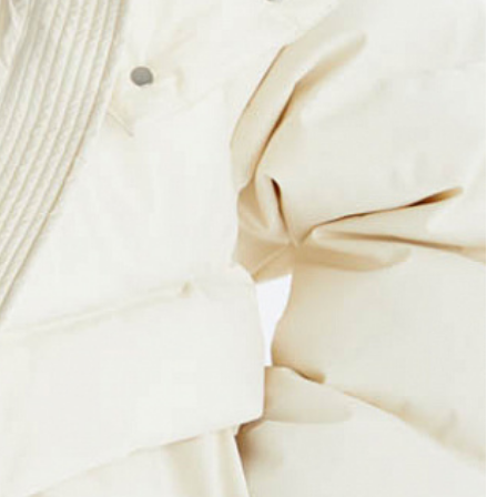
EASON в регионы запрещено (с регионов в
ступен только по предоплате 100% на
венности за нарушение сроков доставки
АКРЫТЬ
52/XXL
104
88-90
АКРЫТЬ
112