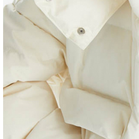
Самовывоз из пункта выдачи СДЭК 100 руб.
Перемещение товара, участвующего в Sale,
Москву также запрещено).
Для доставки в магазины-партнеры (франча
Часть товаров со скидкой не доступны для 
адресную доставку или в ПВЗ.
Срок доставки товаров в регионы может бы
курьерскими службами.
ТАБЛИЦА 
ОПЛАТА
Российск
Москва
Междунар
Оплата производится в момент получения з
Обхват гру
Предварительно на сайте через платежную си
Обхват тал
Регионы России, Московская обл., Ленингра
Обхват бед
Предварительно на сайте через платежную си