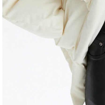
Обхват гру
горизонталь
лента паралл
проходит че
желез.
Обхват тал
плоскости, 
пупком, там 
Обхват бёд
плоскости п
ягодиц.