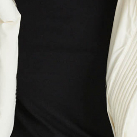
 с магазинов в Москве на фирменные магазины M.R
йзинг) доступно 4 единицы товара.
самовывоза из магазина партнера. Такой товар до
ть увеличен. Компания "М Ризон" не несет ответст
З
РАЗМЕРОВ
ий размер/
42/XS
44/S
46/M
48/L
50/XL
одный размер
аказа наличными или банковской картой.
ди (см)
84
88
92
96
100
стему Intellect Money.
ии (см)
66-68
70-72
74-76
80-82
84-86
З
дская обл.
ер (см)
92
96
100
104
108
стему Intellect Money.