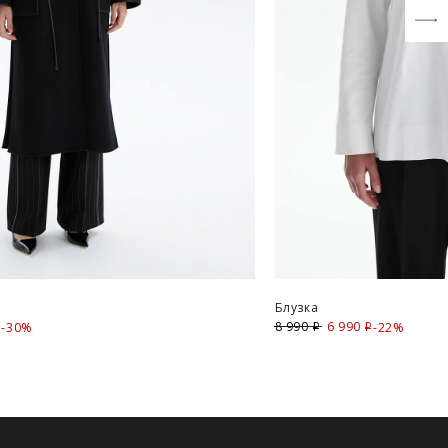
Блузка
Скидка
8 990
6 990
Скидка
-30%
-22%
i
i
i