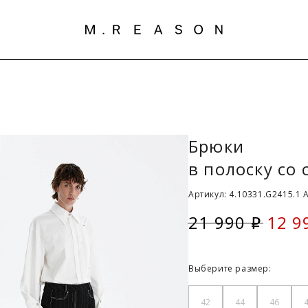
Брюки
в полоску со
Артикул: 4.10331.G2415.1 
21 990
12 9
i
Скид
Выберите размер:
42
44
46