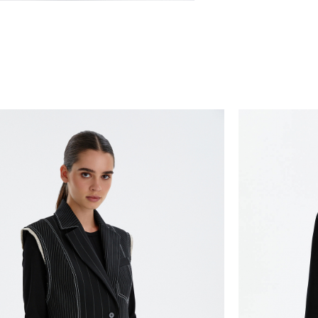
самовывоза из магазина партнера. Такой товар до
ть увеличен. Компания "М Ризон" не несет ответст
аказа наличными или банковской картой.
стему Intellect Money.
дская обл.
стему Intellect Money.