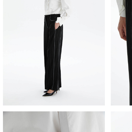
ДОСТАВКА
Вы можете выбрать для себя наиболее удобны
Курьерская доставка Dalli. Осуществляется
МКАД), а также в городах Липецк, Тамбов, К
Великий Новгород, Ростов-на-Дону, Новосиб
Действует во всех городах, где работает СД
Доставка до пункта выдачи СДЭК. Действует
Санкт-Петербурга, ЛО и МО, а также дополн
Великий Новгород, Уфа, Ростов-на-Дону, Но
ТАБЛИЦА 
Отправка EMS почтой России.
Условия доставки:
Российск
Междунар
Максимальный объём заказа ограничен стандар