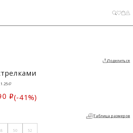
ЗАКРЫТЬ
Поделиться
 стрелками
A1.25
90
(-41%)
i
ка
Таблица размеров
48
50
52