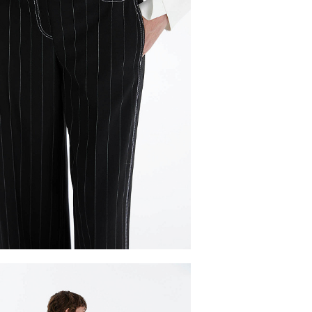
й вариант доставки:
 с примеркой без предоплаты. Действует в Москве, 
урск, Белгород, Владимир, Тверь, Калуга, Орёл, Во
ирск и Брянск. Курьерская доставка СДЭК. Осущес
ЭК.
 во всех городах, где работает СДЭК. Осуществля
ительно для городов: Самара, Краснодар, Нижнева
восибирск и Брянск.
З
РАЗМЕРОВ
ий размер/
42/XS
44/S
46/M
48/L
50/XL
одный размер
тной коробкой 40x30x20см. Обычно это не более 8 