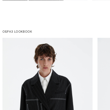
Часть товаров со скидкой не доступны для 
адресную доставку или в ПВЗ.
Срок доставки товаров в регионы может бы
курьерскими службами.
ОБРАЗ LOOKBOOK
ОПЛАТА
Москва
Оплата производится в момент получения з
Предварительно на сайте через платежную си
Регионы России, Московская обл., Ленингра
Предварительно на сайте через платежную си