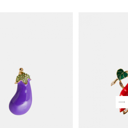
кже примерить вещи при выборе доставки с
, комплектация) или товар имеет внешние
EASON в регионы запрещено (с регионов в
ступен только по предоплате 100% на