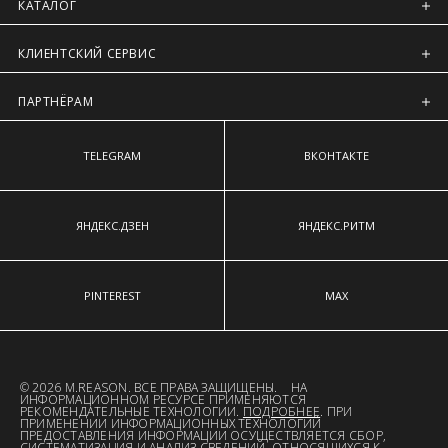
Регионы России, Московская обл., Ленинградская обл.
КАТАЛОГ
Предварительно на сайте через платежную систему
КЛИЕНТСКИЙ СЕРВИС
Intellect Money.
ПАРТНЁРАМ
TELEGRAM
ВКОНТАКТЕ
ЯНДЕКС.ДЗЕН
ЯНДЕКС.РИТМ
PINTEREST
MAX
© 2026 M.REASON. ВСЕ ПРАВА ЗАЩИЩЕНЫ. НА
ИНФОРМАЦИОННОМ РЕСУРСЕ ПРИМЕНЯЮТСЯ
РЕКОМЕНДАТЕЛЬНЫЕ ТЕХНОЛОГИИ.
ПОДРОБНЕЕ
. ПРИ
ПРИМЕНЕНИИ ИНФОРМАЦИОННЫХ ТЕХНОЛОГИЙ
ПРЕДОСТАВЛЕНИЯ ИНФОРМАЦИИ ОСУЩЕСТВЛЯЕТСЯ СБОР,
СИСТЕМАТИЗАЦИЯ И АНАЛИЗ СВЕДЕНИЙ, ОТНОСЯЩИХСЯ К