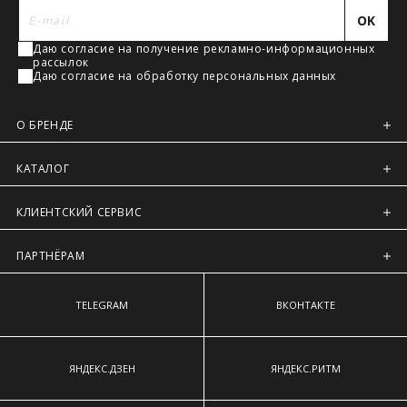
наиболее выступающим точкам ягодиц.
Регионы России, Московская обл., Ленинградская обл.
OK
Предварительно на сайте через платежную систему
Даю согласие на получение рекламно-информационных
Intellect Money.
рассылок
Даю согласие на обработку персональных данных
О БРЕНДЕ
КАТАЛОГ
КЛИЕНТСКИЙ СЕРВИС
ПАРТНЁРАМ
TELEGRAM
ВКОНТАКТЕ
ЯНДЕКС.ДЗЕН
ЯНДЕКС.РИТМ