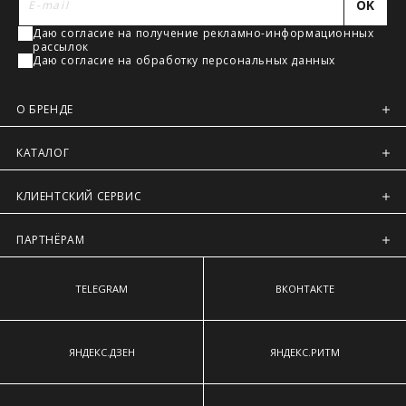
OK
наиболее выступающим точкам ягодиц.
Регионы России, Московская обл., Ленинградская обл.
Даю согласие на получение рекламно-информационных
Предварительно на сайте через платежную систему
рассылок
Intellect Money.
Даю согласие на обработку персональных данных
О БРЕНДЕ
КАТАЛОГ
КЛИЕНТСКИЙ СЕРВИС
ПАРТНЁРАМ
TELEGRAM
ВКОНТАКТЕ
ЯНДЕКС.ДЗЕН
ЯНДЕКС.РИТМ