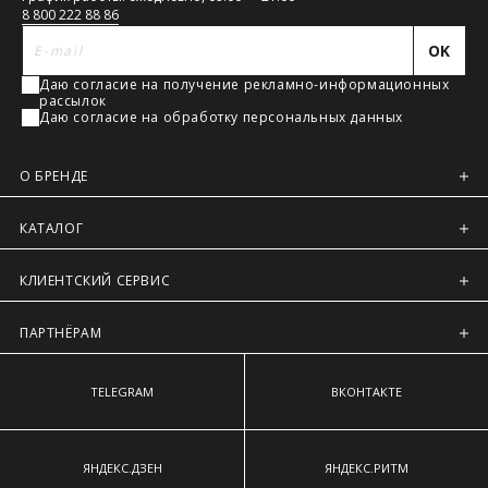
связь
Обхват бёдер
— измеряют в горизонтальной плоскости по
8 800 222 88 86
Регионы России, Московская обл., Ленинградская обл.
наиболее выступающим точкам ягодиц.
OK
Предварительно на сайте через платежную систему
Intellect Money.
Даю согласие на получение рекламно-информационных
рассылок
Даю согласие на обработку персональных данных
О БРЕНДЕ
КАТАЛОГ
КЛИЕНТСКИЙ СЕРВИС
ПАРТНЁРАМ
TELEGRAM
ВКОНТАКТЕ
ЯНДЕКС.ДЗЕН
ЯНДЕКС.РИТМ