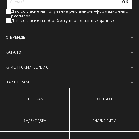
OK
наиболее выступающим точкам ягодиц.
Регионы России, Московская обл., Ленинградская обл.
Даю согласие на получение рекламно-информационных
Предварительно на сайте через платежную систему
рассылок
Intellect Money.
Даю согласие на обработку персональных данных
О БРЕНДЕ
КАТАЛОГ
КЛИЕНТСКИЙ СЕРВИС
ПАРТНЁРАМ
TELEGRAM
ВКОНТАКТЕ
ЯНДЕКС.ДЗЕН
ЯНДЕКС.РИТМ