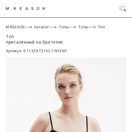
M.REASON
Каталог
Топы
Топы
Топ
Топ
приталенный на бретелях
ОК
Артикул: 6.11329.T2163.1 NY26