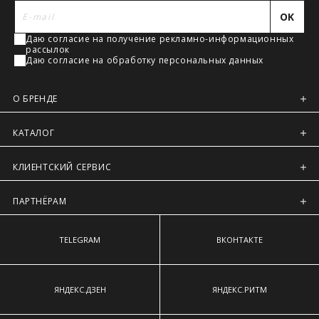
Регионы России, Московская обл., Ленинградская обл.
наиболее выступающим точкам ягодиц.
OK
Предварительно на сайте через платежную систему
Даю согласие на получение рекламно-информационных
Intellect Money.
рассылок
Даю согласие на обработку персональных данных
О БРЕНДЕ
КАТАЛОГ
КЛИЕНТСКИЙ СЕРВИС
ПАРТНЁРАМ
TELEGRAM
ВКОНТАКТЕ
ЯНДЕКС.ДЗЕН
ЯНДЕКС.РИТМ