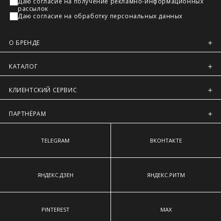
Даю согласие на получение рекламно-информационных
Регионы России, Московская обл., Ленинградская обл.
рассылок
Даю согласие на обработку персональных данных
Предварительно на сайте через платежную систему
Intellect Money.
О БРЕНДЕ
КАТАЛОГ
КЛИЕНТСКИЙ СЕРВИС
ПАРТНЁРАМ
TELEGRAM
ВКОНТАКТЕ
ЯНДЕКС.ДЗЕН
ЯНДЕКС.РИТМ
PINTEREST
MAX