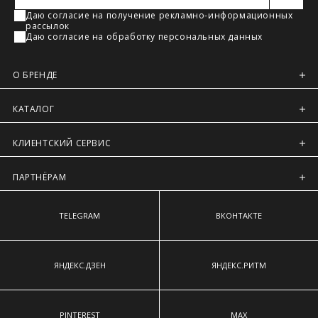
Регионы России, Московская обл., Ленинградская обл.
Даю согласие на получение рекламно-информационных
рассылок
Предварительно на сайте через платежную систему
Даю согласие на обработку персональных данных
Intellect Money.
О БРЕНДЕ
КАТАЛОГ
КЛИЕНТСКИЙ СЕРВИС
ПАРТНЁРАМ
TELEGRAM
ВКОНТАКТЕ
ЯНДЕКС.ДЗЕН
ЯНДЕКС.РИТМ
PINTEREST
MAX