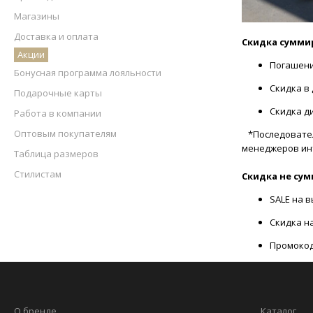
Магазины
Доставка и оплата
Скидка сумми
Акции
Погашени
Бонусная программа лояльности
Скидка в
Подарочные карты
Скидка д
Работа в компании
Оптовым покупателям
*Последователь
менеджеров ин
Таблица размеров
Стилистам
Скидка не сум
SALE на 
Скидка н
Промокод
О бренде
Каталог