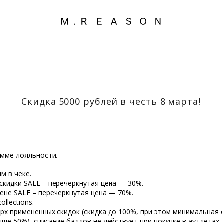
Скидка 5000 рублей в честь 8 марта!
амме лояльности.
м в чеке.
скидки SALE – перечеркнутая цена — 30%.
цене SALE – перечеркнутая цена — 70%.
llections.
х примененных скидок (скидка до 100%, при этом минимальная 
ыше 50%), списание баллов не действует при покупке в аутлетах.