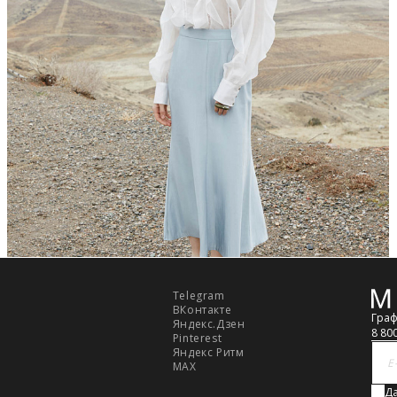
Telegram
Обр
ВКонтакте
связ
Граф
Яндекс.Дзен
8 80
Pinterest
Яндекс Ритм
MAX
Да