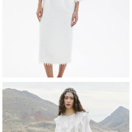
самовывоза из магазина партнера. Такой товар до
ть увеличен. Компания "М Ризон" не несет ответст
аказа наличными или банковской картой.
стему Intellect Money.
дская обл.
стему Intellect Money.