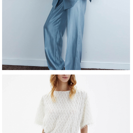
АКРЫТЬ
112
кже примерить вещи при выборе доставки с
ОК
, комплектация) или товар имеет внешние
EASON в регионы запрещено (с регионов в