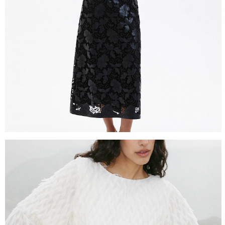
Часть товаров со скидкой не доступны для 
адресную доставку или в ПВЗ.
Срок доставки товаров в регионы может бы
курьерскими службами.
ОПЛАТА
Москва
Оплата производится в момент получения з
Предварительно на сайте через платежную си
Регионы России, Московская обл., Ленингра
Предварительно на сайте через платежную си