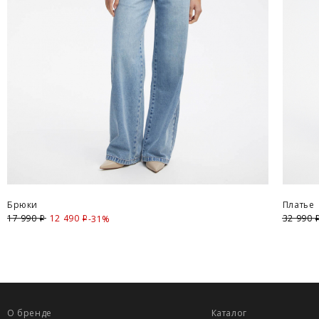
Брюки
Платье
17 990
12 490
Скидка
32 990
-31%
i
i
О бренде
Каталог