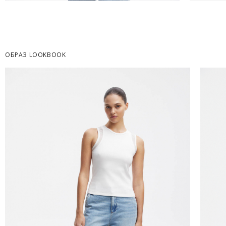
Часть товаров со скидкой не доступны для 
адресную доставку или в ПВЗ.
Срок доставки товаров в регионы может бы
курьерскими службами.
ОБРАЗ LOOKBOOK
ОПЛАТА
Москва
Оплата производится в момент получения з
Предварительно на сайте через платежную си
Регионы России, Московская обл., Ленингра
Предварительно на сайте через платежную си