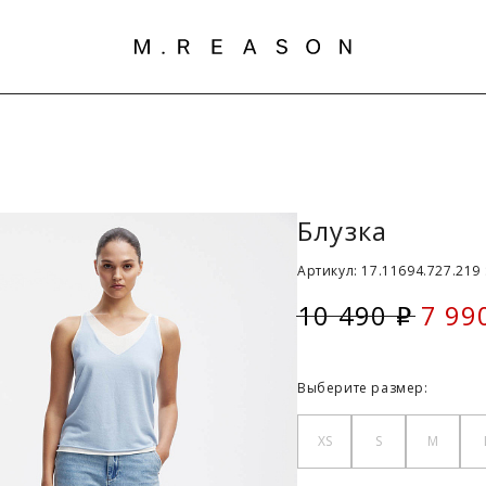
Блузка
Артикул: 17.11694.727.219 
10 490
7 99
i
Скид
Выберите размер:
XS
S
M