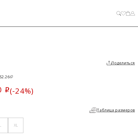
ЗАКРЫТЬ
Поделиться
S2.26
0
(-24%)
i
ка
Таблица размеров
L
XL