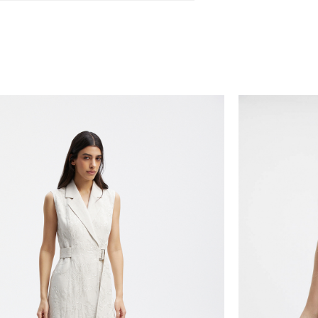
самовывоза из магазина партнера. Такой товар до
ть увеличен. Компания "М Ризон" не несет ответст
аказа наличными или банковской картой.
стему Intellect Money.
дская обл.
стему Intellect Money.