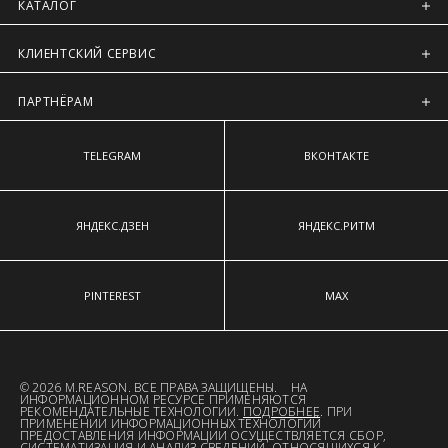
Регионы России, Московская обл., Ленинградская обл.
КАТАЛОГ
Предварительно на сайте через платежную систему
КЛИЕНТСКИЙ СЕРВИС
Intellect Money.
ПАРТНЁРАМ
TELEGRAM
ВКОНТАКТЕ
ЯНДЕКС.ДЗЕН
ЯНДЕКС.РИТМ
PINTEREST
MAX
© 2026 M.REASON. ВСЕ ПРАВА ЗАЩИЩЕНЫ. НА
ИНФОРМАЦИОННОМ РЕСУРСЕ ПРИМЕНЯЮТСЯ
РЕКОМЕНДАТЕЛЬНЫЕ ТЕХНОЛОГИИ.
ПОДРОБНЕЕ
. ПРИ
ПРИМЕНЕНИИ ИНФОРМАЦИОННЫХ ТЕХНОЛОГИЙ
ПРЕДОСТАВЛЕНИЯ ИНФОРМАЦИИ ОСУЩЕСТВЛЯЕТСЯ СБОР,
СИСТЕМАТИЗАЦИЯ И АНАЛИЗ СВЕДЕНИЙ, ОТНОСЯЩИХСЯ К