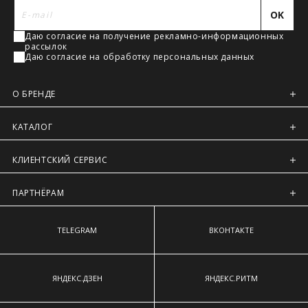
наиболее выступающим точкам ягодиц.
Регионы России, Московская обл., Ленинградская обл.
OK
Предварительно на сайте через платежную систему
Даю согласие на получение рекламно-информационных
Intellect Money.
рассылок
Даю согласие на обработку персональных данных
О БРЕНДЕ
КАТАЛОГ
КЛИЕНТСКИЙ СЕРВИС
ПАРТНЁРАМ
TELEGRAM
ВКОНТАКТЕ
ЯНДЕКС.ДЗЕН
ЯНДЕКС.РИТМ