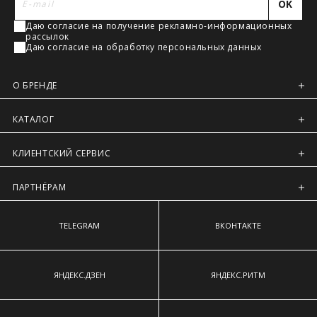
OK
наиболее выступающим точкам ягодиц.
Регионы России, Московская обл., Ленинградская обл.
Даю согласие на получение рекламно-информационных
Предварительно на сайте через платежную систему
рассылок
Intellect Money.
Даю согласие на обработку персональных данных
О БРЕНДЕ
КАТАЛОГ
КЛИЕНТСКИЙ СЕРВИС
ПАРТНЁРАМ
TELEGRAM
ВКОНТАКТЕ
ЯНДЕКС.ДЗЕН
ЯНДЕКС.РИТМ