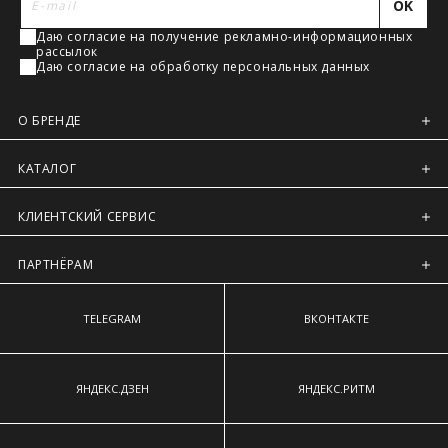
OK
наиболее выступающим точкам ягодиц.
Регионы России, Московская обл., Ленинградская обл.
Даю согласие на получение рекламно-информационных
Предварительно на сайте через платежную систему
рассылок
Intellect Money.
Даю согласие на обработку персональных данных
О БРЕНДЕ
КАТАЛОГ
КЛИЕНТСКИЙ СЕРВИС
ПАРТНЁРАМ
TELEGRAM
ВКОНТАКТЕ
ЯНДЕКС.ДЗЕН
ЯНДЕКС.РИТМ