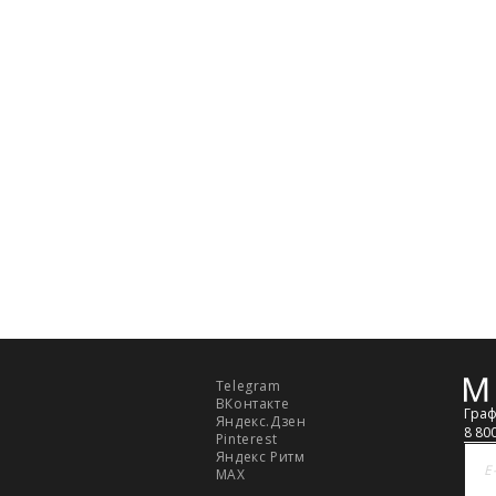
ть увеличен. Компания "М Ризон" не несет ответст
аказа наличными или банковской картой.
стему Intellect Money.
дская обл.
стему Intellect Money.
Telegram
Обр
ВКонтакте
связ
Граф
Яндекс.Дзен
8 80
Pinterest
Яндекс Ритм
MAX