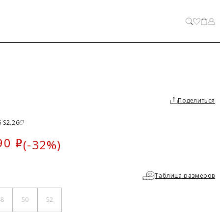
ЗАКРЫТЬ
Поделиться
 S2.26
90
(-32%)
i
ка
Таблица размеров
48
50
52