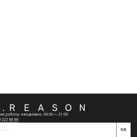
венности за нарушение сроков доставки
атная
ь
ик работы: ежедневно, 09:00 — 21:00
0 222 88 86
OK