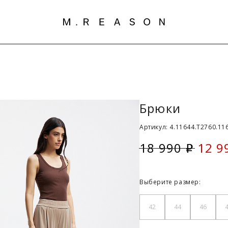
Брюки
Артикул: 4.11644.T2760.116
18 990
12 9
i
Скид
Выберите размер:
42
44
46