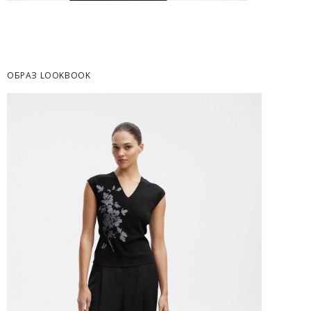
Часть товаров со скидкой не доступны для 
адресную доставку или в ПВЗ.
Срок доставки товаров в регионы может бы
курьерскими службами.
ОБРАЗ LOOKBOOK
ОПЛАТА
Москва
Оплата производится в момент получения з
Предварительно на сайте через платежную си
Регионы России, Московская обл., Ленингра
Предварительно на сайте через платежную си