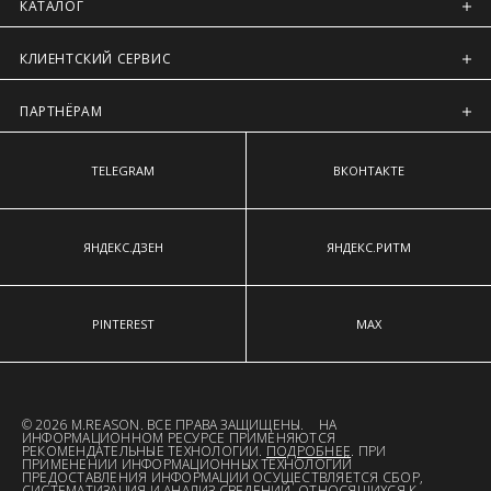
Регионы России, Московская обл., Ленинградская обл.
КАТАЛОГ
Предварительно на сайте через платежную систему
КЛИЕНТСКИЙ СЕРВИС
Intellect Money.
ПАРТНЁРАМ
TELEGRAM
ВКОНТАКТЕ
ЯНДЕКС.ДЗЕН
ЯНДЕКС.РИТМ
PINTEREST
MAX
© 2026 M.REASON. ВСЕ ПРАВА ЗАЩИЩЕНЫ. НА
ИНФОРМАЦИОННОМ РЕСУРСЕ ПРИМЕНЯЮТСЯ
РЕКОМЕНДАТЕЛЬНЫЕ ТЕХНОЛОГИИ.
ПОДРОБНЕЕ
. ПРИ
ПРИМЕНЕНИИ ИНФОРМАЦИОННЫХ ТЕХНОЛОГИЙ
ПРЕДОСТАВЛЕНИЯ ИНФОРМАЦИИ ОСУЩЕСТВЛЯЕТСЯ СБОР,
СИСТЕМАТИЗАЦИЯ И АНАЛИЗ СВЕДЕНИЙ, ОТНОСЯЩИХСЯ К