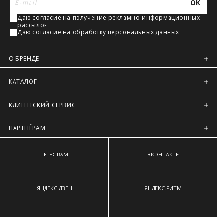
OK
наиболее выступающим точкам ягодиц.
Регионы России, Московская обл., Ленинградская обл.
Даю согласие на получение рекламно-информационных
Предварительно на сайте через платежную систему
рассылок
Intellect Money.
Даю согласие на обработку персональных данных
О БРЕНДЕ
КАТАЛОГ
КЛИЕНТСКИЙ СЕРВИС
ПАРТНЁРАМ
TELEGRAM
ВКОНТАКТЕ
ЯНДЕКС.ДЗЕН
ЯНДЕКС.РИТМ