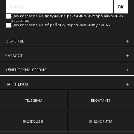
наиболее выступающим точкам ягодиц.
Регионы России, Московская обл., Ленинградская обл.
OK
Предварительно на сайте через платежную систему
Даю согласие на получение рекламно-информационных
Intellect Money.
рассылок
Даю согласие на обработку персональных данных
О БРЕНДЕ
КАТАЛОГ
КЛИЕНТСКИЙ СЕРВИС
ПАРТНЁРАМ
TELEGRAM
ВКОНТАКТЕ
ЯНДЕКС.ДЗЕН
ЯНДЕКС.РИТМ