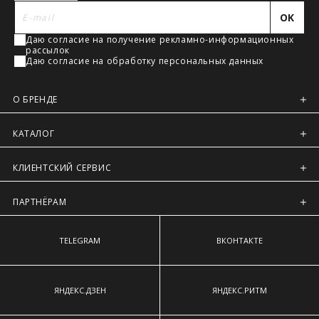
Регионы России, Московская обл., Ленинградская обл.
наиболее выступающим точкам ягодиц.
OK
Предварительно на сайте через платежную систему
Даю согласие на получение рекламно-информационных
Intellect Money.
рассылок
Даю согласие на обработку персональных данных
О БРЕНДЕ
КАТАЛОГ
КЛИЕНТСКИЙ СЕРВИС
ПАРТНЁРАМ
TELEGRAM
ВКОНТАКТЕ
ЯНДЕКС.ДЗЕН
ЯНДЕКС.РИТМ