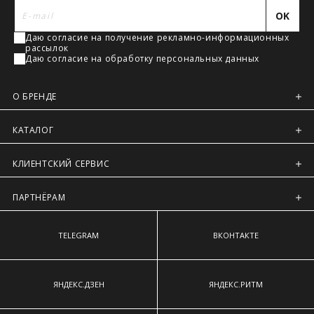
наиболее выступающим точкам ягодиц.
Регионы России, Московская обл., Ленинградская обл.
OK
Предварительно на сайте через платежную систему
Даю согласие на получение рекламно-информационных
Intellect Money.
рассылок
Даю согласие на обработку персональных данных
О БРЕНДЕ
КАТАЛОГ
КЛИЕНТСКИЙ СЕРВИС
ПАРТНЁРАМ
TELEGRAM
ВКОНТАКТЕ
ЯНДЕКС.ДЗЕН
ЯНДЕКС.РИТМ