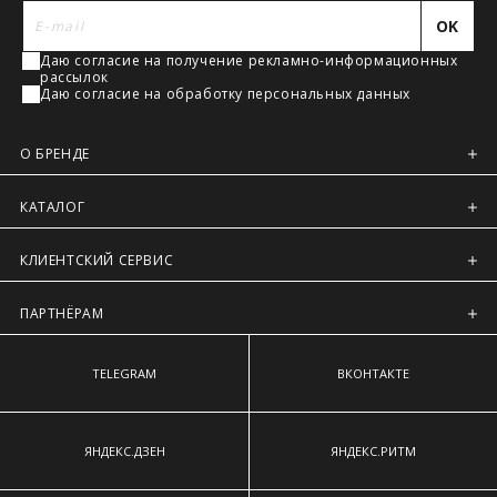
Регионы России, Московская обл., Ленинградская обл.
наиболее выступающим точкам ягодиц.
OK
Предварительно на сайте через платежную систему
Даю согласие на получение рекламно-информационных
Intellect Money.
рассылок
Даю согласие на обработку персональных данных
О БРЕНДЕ
КАТАЛОГ
КЛИЕНТСКИЙ СЕРВИС
ПАРТНЁРАМ
TELEGRAM
ВКОНТАКТЕ
ЯНДЕКС.ДЗЕН
ЯНДЕКС.РИТМ