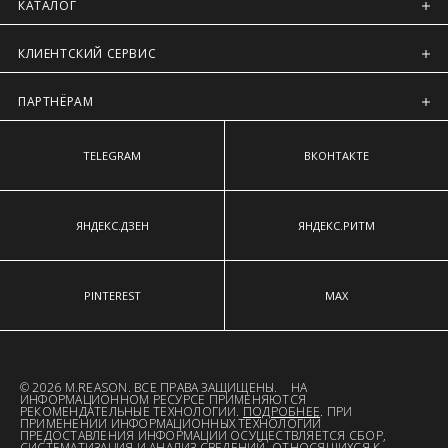
Регионы России, Московская обл., Ленинградская обл.
КАТАЛОГ
Предварительно на сайте через платежную систему
КЛИЕНТСКИЙ СЕРВИС
Intellect Money.
ПАРТНЁРАМ
TELEGRAM
ВКОНТАКТЕ
ЯНДЕКС.ДЗЕН
ЯНДЕКС.РИТМ
PINTEREST
MAX
© 2026 M.REASON. ВСЕ ПРАВА ЗАЩИЩЕНЫ. НА
ИНФОРМАЦИОННОМ РЕСУРСЕ ПРИМЕНЯЮТСЯ
РЕКОМЕНДАТЕЛЬНЫЕ ТЕХНОЛОГИИ.
ПОДРОБНЕЕ
. ПРИ
ПРИМЕНЕНИИ ИНФОРМАЦИОННЫХ ТЕХНОЛОГИЙ
ПРЕДОСТАВЛЕНИЯ ИНФОРМАЦИИ ОСУЩЕСТВЛЯЕТСЯ СБОР,
СИСТЕМАТИЗАЦИЯ И АНАЛИЗ СВЕДЕНИЙ, ОТНОСЯЩИХСЯ К