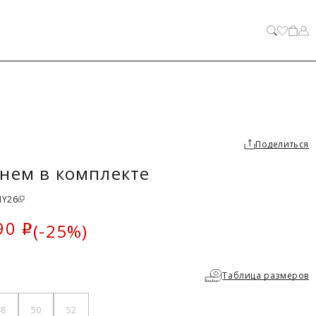
ЗАКРЫТЬ
Поделиться
нем в комплекте
NY26
90
(-25%)
i
ка
Таблица размеров
48
50
52