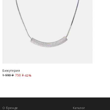
Бижутерия
1 990
750
Скидка
-62%
i
i
О бренде
Каталог