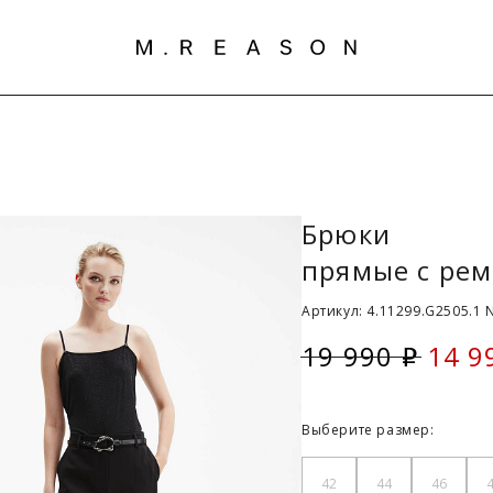
Брюки
прямые с рем
Артикул: 4.11299.G2505.1 
19 990
14 9
i
Скид
Выберите размер:
42
44
46