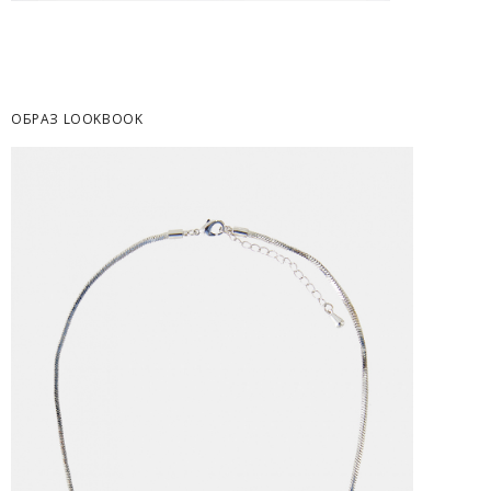
Часть товаров со скидкой не доступны для 
адресную доставку или в ПВЗ.
Срок доставки товаров в регионы может бы
курьерскими службами.
ОБРАЗ LOOKBOOK
ОПЛАТА
Москва
Оплата производится в момент получения з
Предварительно на сайте через платежную си
Регионы России, Московская обл., Ленингра
Предварительно на сайте через платежную си