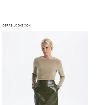
Часть товаров со скидкой не доступны для 
адресную доставку или в ПВЗ.
Срок доставки товаров в регионы может бы
курьерскими службами.
ОБРАЗ LOOKBOOK
ОПЛАТА
Москва
Оплата производится в момент получения з
Предварительно на сайте через платежную си
Регионы России, Московская обл., Ленингра
Предварительно на сайте через платежную си