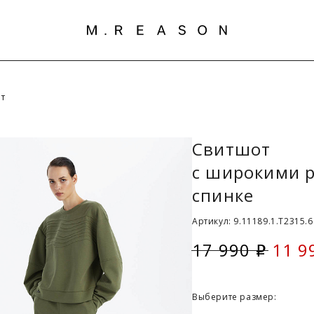
т
Свитшот
с широкими р
спинке
Артикул: 9.11189.1.T2315.
17 990
11 9
i
Скид
Выберите размер: