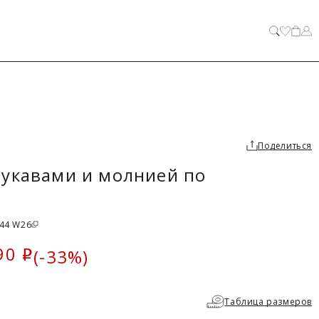
ЗАКРЫТЬ
Поделиться
укавами и молнией по
644 W26
90
(-33%)
i
ка
Таблица размеров