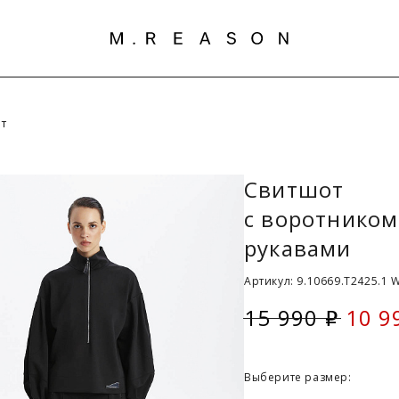
т
Свитшот
с воротнико
рукавами
Артикул: 9.10669.T2425.1 
15 990
10 9
i
Скид
Выберите размер: