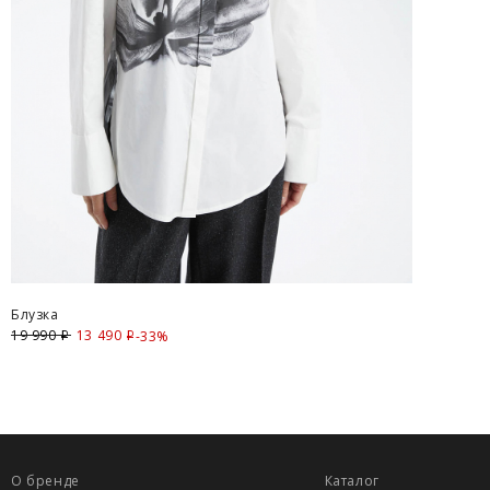
Блузка
19 990
13 490
Скидка
-33%
i
i
О бренде
Каталог