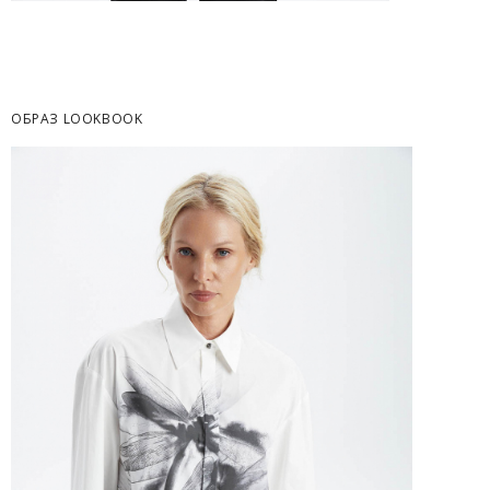
Часть товаров со скидкой не доступны для 
адресную доставку или в ПВЗ.
Срок доставки товаров в регионы может бы
курьерскими службами.
ОБРАЗ LOOKBOOK
ОПЛАТА
Москва
Оплата производится в момент получения з
Предварительно на сайте через платежную си
Регионы России, Московская обл., Ленингра
Предварительно на сайте через платежную си