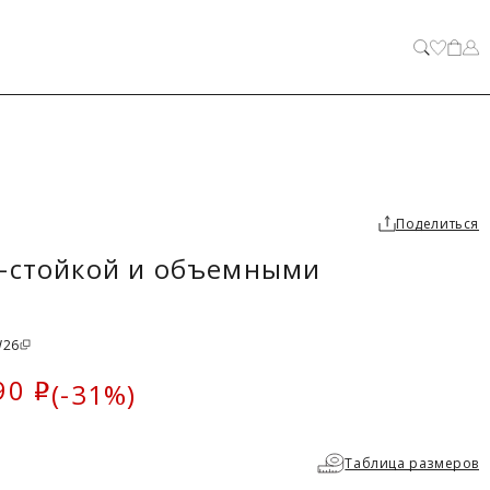
ЗАКРЫТЬ
Поделиться
м-стойкой и объемными
W26
90
(-31%)
i
ка
Таблица размеров