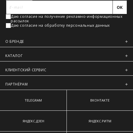
Регионы России, Московская обл., Ленинградская обл.
наиболее выступающим точкам ягодиц.
OK
Предварительно на сайте через платежную систему
Даю согласие на получение рекламно-информационных
Intellect Money.
рассылок
Даю согласие на обработку персональных данных
О БРЕНДЕ
КАТАЛОГ
КЛИЕНТСКИЙ СЕРВИС
ПАРТНЁРАМ
TELEGRAM
ВКОНТАКТЕ
ЯНДЕКС.ДЗЕН
ЯНДЕКС.РИТМ